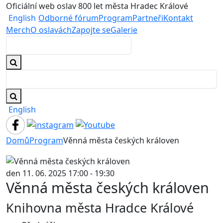
Oficiální web oslav 800 let města Hradec Králové
English
Odborné fórum
Program
Partneři
Kontakt
Merch
O oslavách
Zapojte se
Galerie
English
Domů
Program
Věnná města českých královen
den 11. 06. 2025 17:00 - 19:30
Věnná města českých královen
Knihovna města Hradce Králové