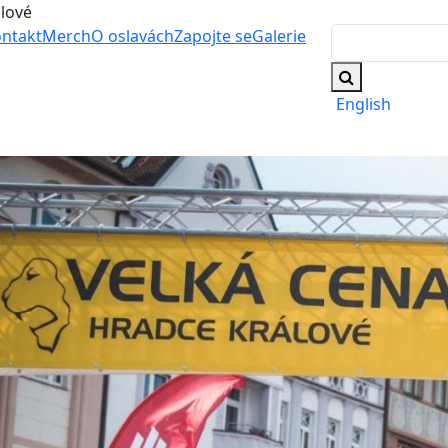
álové
ntakt
Merch
O oslavách
Zapojte se
Galerie
English