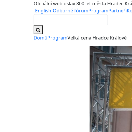
Oficiální web oslav 800 let města Hradec Kr
English
Odborné fórum
Program
Partneři
Ko
Domů
Program
Velká cena Hradce Králové