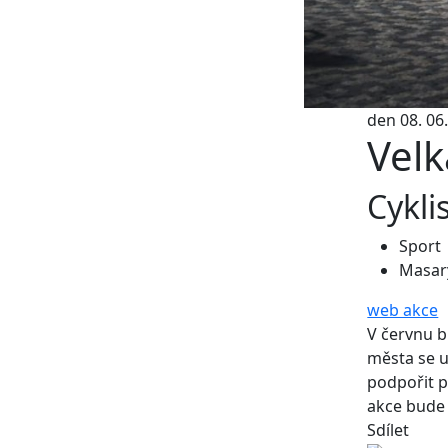
den 08. 06.
Velk
Cykli
Sport
Masar
web akce
V červnu b
města se u
podpořit p
akce bude 
Sdílet