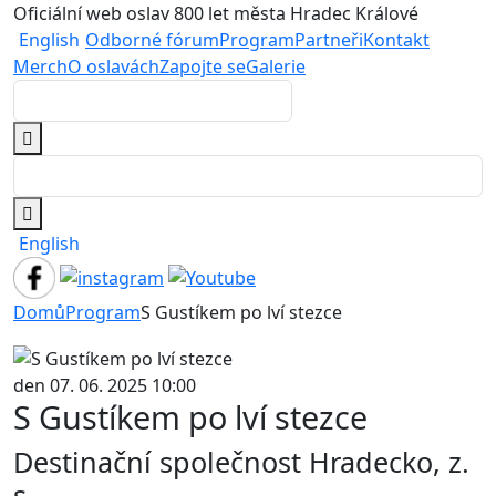
Oficiální web oslav 800 let města Hradec Králové
English
Odborné fórum
Program
Partneři
Kontakt
Merch
O oslavách
Zapojte se
Galerie
English
Domů
Program
S Gustíkem po lví stezce
den 07. 06. 2025 10:00
S Gustíkem po lví stezce
Destinační společnost Hradecko, z.
s.