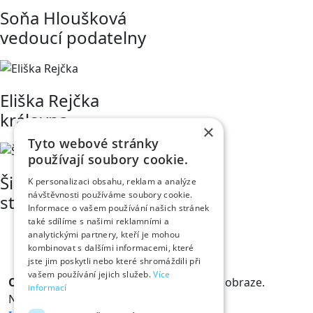
Soňa Hloušková
vedoucí podatelny
Eliška Rejčka
královna
×
Tyto webové stránky
používají soubory cookie.
Šimon Chvátil
K personalizaci obsahu, reklam a analýze
návštěvnosti používáme soubory cookie.
student medicíny
Informace o vašem používání našich stránek
také sdílíme s našimi reklamními a
analytickými partnery, kteří je mohou
kombinovat s dalšími informacemi, které
jste jim poskytli nebo které shromáždili při
vašem používání jejich služeb.
Více
Odběr novinek
Králové a Královny jsou v obraze.
informací
Novinky vám rádi doručíme na mail.