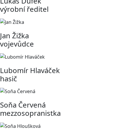
Lukáš Dufek
výrobní ředitel
Jan Žižka
vojevůdce
Lubomír Hlaváček
hasič
Soňa Červená
mezzosopranistka