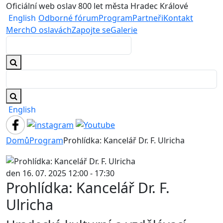
Oficiální web oslav 800 let města Hradec Králové
English
Odborné fórum
Program
Partneři
Kontakt
Merch
O oslavách
Zapojte se
Galerie
English
Domů
Program
Prohlídka: Kancelář Dr. F. Ulricha
den 16. 07. 2025 12:00 - 17:30
Prohlídka: Kancelář Dr. F.
Ulricha