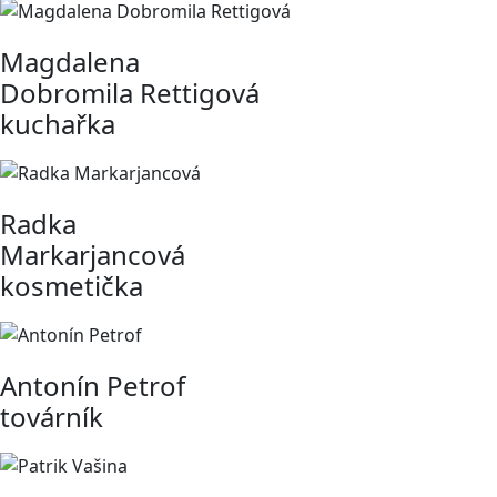
Magdalena
Dobromila Rettigová
kuchařka
Radka
Markarjancová
kosmetička
Antonín Petrof
továrník