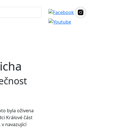
richa
lečnost
oto byla oživena
dci Králové část
 v navazující