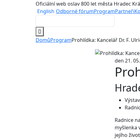
Oficiální web oslav 800 let města Hradec Kr
English
Odborné fórum
Program
Partneři
Ko
Domů
Program
Prohlídka: Kancelář Dr. F. Ulr
den 21. 05.
Proh
Hrade
Výstav
Radni
Radnice na
myšlenka v
jejího živo