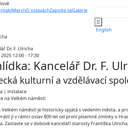
álové
ntakt
Merch
O oslavách
Zapojte se
Galerie
English
icha
 2025 12:00 - 17:30
lídka: Kancelář Dr. F. Ul
cká kulturní a vzdělávací spo
a | instalace
ce na Velkém náměstí
 Velkém náměstí je historicky spjatá s vedením města, a pr
rátit jí v rámci oslav 800 let od první písemné zmínky o Hra
ta. Zastavte se v dobové kanceláři starosty Františka Ulricha,