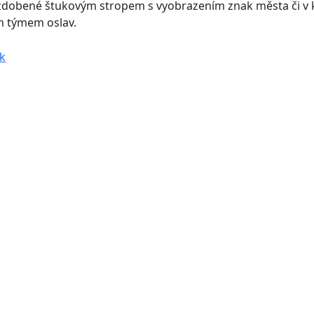
zdobené štukovým stropem s vyobrazením znak města či v k
m týmem oslav.