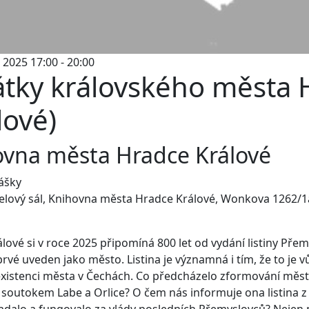
 2025 17:00 - 20:00
átky královského města 
lové)
ovna města Hradce Králové
ášky
elový sál, Knihovna města Hradce Králové, Wonkova 1262/1
lové si v roce 2025 připomíná 800 let od vydání listiny Přem
prvé uveden jako město. Listina je významná i tím, že to je v
existenci města v Čechách. Co předcházelo zformování měs
 soutokem Labe a Orlice? O čem nás informuje ona listina z