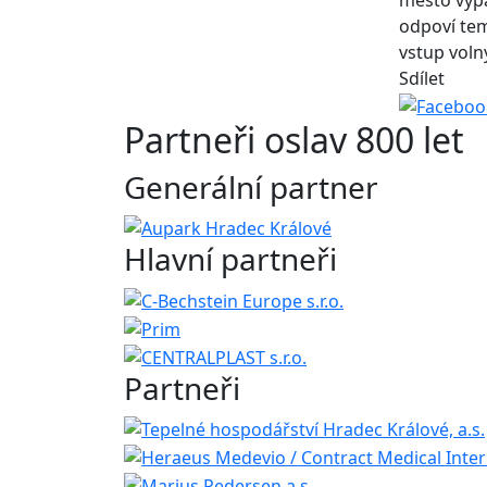
město vypa
odpoví tem
vstup voln
Sdílet
Partneři oslav 800 let
Generální partner
Hlavní partneři
Partneři