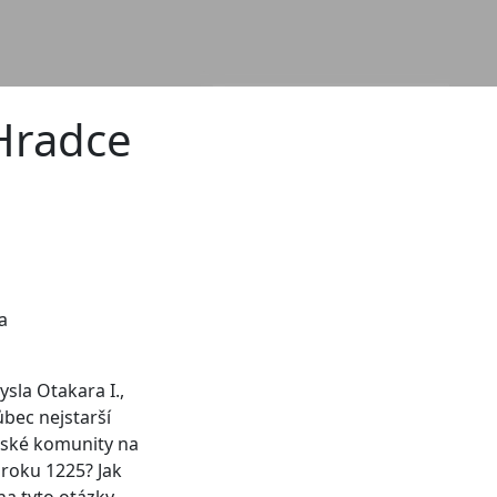
Hradce
a
ysla Otakara I.,
ůbec nejstarší
tské komunity na
 roku 1225? Jak