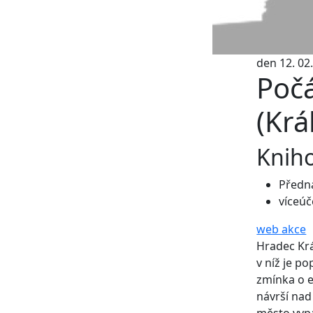
den 12. 02.
Poč
(Krá
Knih
Předn
víceúč
web akce
Hradec Krá
v níž je po
zmínka o 
návrší nad