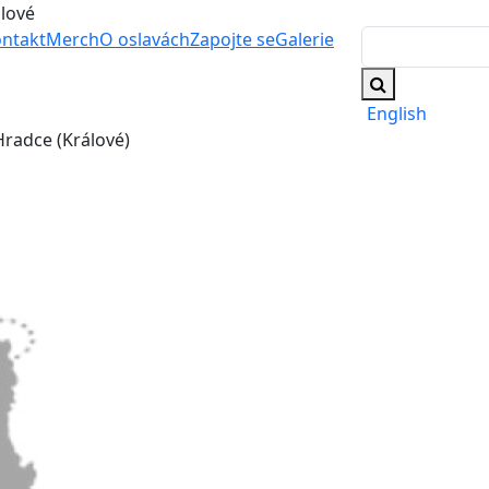
álové
ntakt
Merch
O oslavách
Zapojte se
Galerie
English
radce (Králové)