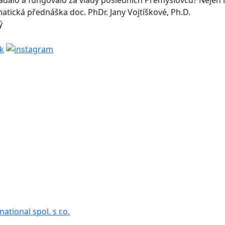
dalo a fungovalo za vlády posledních Přemyslovců? Nejen 
atická přednáška doc. PhDr. Jany Vojtíškové, Ph.D.
ý