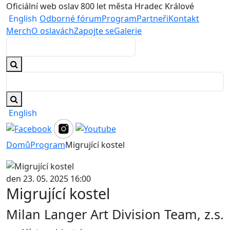
Oficiální web oslav 800 let města Hradec Králové
English
Odborné fórum
Program
Partneři
Kontakt
Merch
O oslavách
Zapojte se
Galerie
English
Domů
Program
Migrující kostel
den 23. 05. 2025 16:00
Migrující kostel
Milan Langer Art Division Team, z.s.