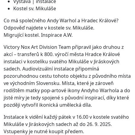
Výstava | instalace
Kostel sv. Mikuláše
Co má společného Andy Warhol a Hradec Králové?
Odpověď najdete v kostele sv. Mikuláše.
Migrující kostel. Inspirace A.W.
Victory Nox Art Division Team připravil jako druhou z
akcí – transferů k 800. výročí města Hradce Králové
instalaci v kostelíku svatého Mikuláše v Jiráskových
sadech. Audiovizuální instalace připomíná
pozoruhodnou cestu tohoto objektu z původního místa
ve východním Slovensku. Místa, které je zároveň
rodištěm matky pop-artové ikony Andyho Warhola a do
jisté míry je tedy spojené s původní inspirací, díky které
později vytvořil ikonická umělecká díla.
Instalace k vidění každý pátek v 16.00 v kostele svatého
Mikuláše v Jiráskových sadech až do 26. 9. 2025.
Vstupenky je nutné koupit předem.