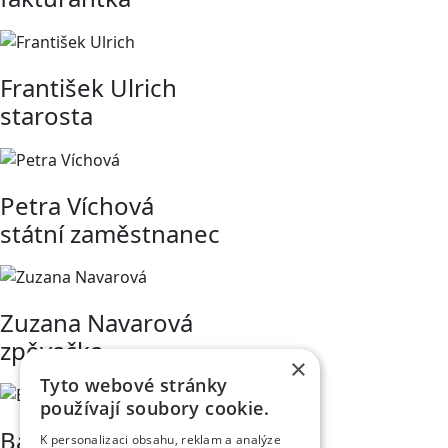
František Ulrich
starosta
Petra Víchová
státní zaměstnanec
Zuzana Navarová
zpěvačka
×
Tyto webové stránky
používají soubory cookie.
Bára Chaloupková
K personalizaci obsahu, reklam a analýze