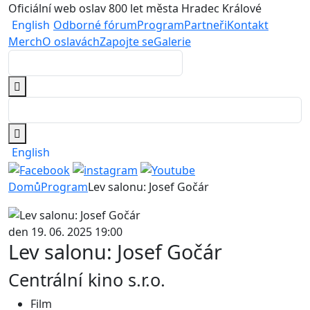
Oficiální web oslav 800 let města Hradec Králové
English
Odborné fórum
Program
Partneři
Kontakt
Merch
O oslavách
Zapojte se
Galerie
English
Domů
Program
Lev salonu: Josef Gočár
den 19. 06. 2025 19:00
Lev salonu: Josef Gočár
Centrální kino s.r.o.
Film