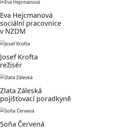
Eva Hejcmanová
sociální pracovnice
v NZDM
Josef Krofta
režisér
Zlata Záleská
pojišťovací poradkyně
Soňa Červená