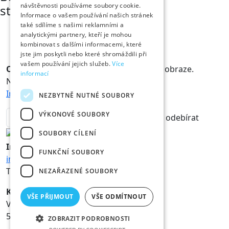
návštěvnosti používáme soubory cookie.
studentka
Informace o vašem používání našich stránek
také sdílíme s našimi reklamními a
analytickými partnery, kteří je mohou
kombinovat s dalšími informacemi, které
jste jim poskytli nebo které shromáždili při
vašem používání jejich služeb.
Více
Odběr novinek
Králové a Královny jsou v obraze.
informací
Novinky vám rádi doručíme na mail.
Informace o zpracování osobních údajů
NEZBYTNĚ NUTNÉ SOUBORY
VÝKONOVÉ SOUBORY
odebírat
SOUBORY CÍLENÍ
Informace
FUNKČNÍ SOUBORY
info@hk800.cz
T:
+420 734 561 247
NEZAŘAZENÉ SOUBORY
Kancelář oslav
VŠE PŘIJMOUT
VŠE ODMÍTNOUT
Velké náměstí 1/3
500 03 Hradec Králové
ZOBRAZIT PODROBNOSTI