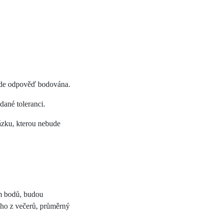
bude odpověď bodována.
dané toleranci.
tázku, kterou nebude
em bodů, budou
ého z večerů, průměrný