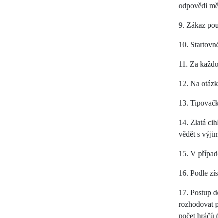
odpovědi mě
9. Zákaz pou
10. Startovn
11. Za každo
12. Na otázk
13. Tipovačk
14. Zlatá ci
vědět s výji
15. V případ
16. Podle zí
17. Postup d
rozhodovat p
počet hráčů 