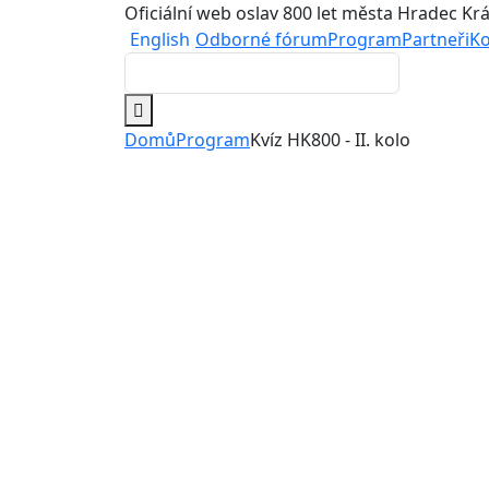
Oficiální web oslav 800 let města Hradec Kr
English
Odborné fórum
Program
Partneři
Ko
Domů
Program
Kvíz HK800 - II. kolo