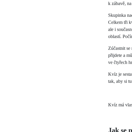
k zábavě, na
Skupinka nad
Celkem tři k
ale i součas
oblastí. Poč
Zúčastnit se
přijdete a mů
ve čtyřech h
Kvíz je sest
tak, aby si 
Kvíz má vlas
Jak se p