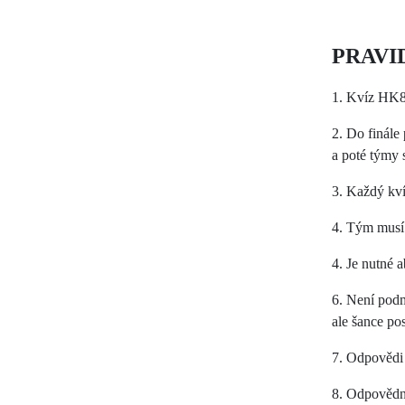
PRAVI
1. Kvíz HK80
2. Do finále
a poté týmy 
3. Každý kví
4. Tým musí 
4. Je nutné 
6. Není podm
ale šance po
7. Odpovědi 
8. Odpovědní