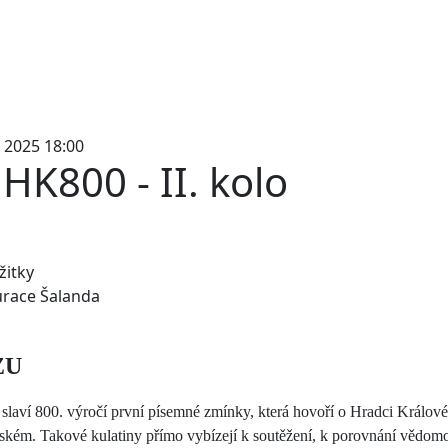
. 2025 18:00
 HK800 - II. kolo
žitky
urace Šalanda
ZU
 slaví 800. výročí první písemné zmínky, která hovoří o Hradci Králové
ském. Takové kulatiny přímo vybízejí k soutěžení, k porovnání vědomo