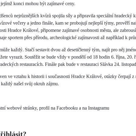
 jejímž konci mohou být zajímavé ceny.
šenců nejrůznějších kvízů spojila síly a připravila speciální hradecký 
vízové večery a jedno finále, kam se probojují nejlepší týmy, prověří na
nosti Hradce Králové, připomene zajímavé osobnosti města, ale zabrousí
ínaje sportem přes přírodu, archeologické zajímavosti až například k pr
 může každý. Stačí sestavit dvou až desetičlenný tým, najít pro něj jmén
žete vyrazit. Soutěžit se bude vždy v pondělí od 18 hodin 6. října, 20. ř
radeckých restauracích. Finále pak bude v restauraci Slávka 24. listopa
aven ve vztahu k historii i současnosti Hradce Králové, otázky čerpají z
tu každý našel svůj okruh zájmu.
tní webové stránky, profil na Facebooku a na Instagramu
řihlásit?