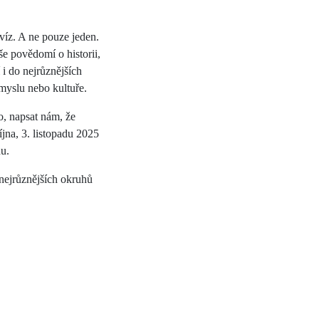
kvíz. A ne pouze jeden.
še povědomí o historii,
 i do nejrůznějších
ůmyslu nebo kultuře.
o, napsat nám, že
íjna, 3. listopadu 2025
du.
 nejrůznějších okruhů