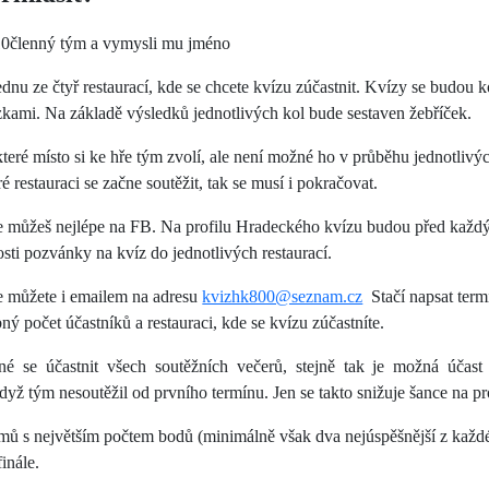
-10členný tým a vymysli mu jméno
ednu ze čtyř restaurací, kde se chcete kvízu zúčastnit. Kvízy se budou k
zkami. Na základě výsledků jednotlivých kol bude sestaven žebříček.
 které místo si ke hře tým zvolí, ale není možné ho v průběhu jednotliv
é restauraci se začne soutěžit, tak se musí i pokračovat.
 se můžeš nejlépe na FB. Na profilu Hradeckého kvízu budou před kaž
sti pozvánky na kvíz do jednotlivých restaurací.
 se můžete i emailem na adresu
kvizhk800@seznam.cz
Stačí napsat term
ý počet účastníků a restauraci, kde se kvízu zúčastníte.
né se účastnit všech soutěžních večerů, stejně tak je možná účast 
když tým nesoutěžil od prvního termínu. Jen se takto snižuje šance na pr
ýmů s největším počtem bodů (minimálně však dva nejúspěšnější z každ
inále.