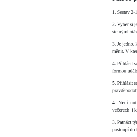
1. Sestav 2
2. Vyber si j
stejnými otá
3. Je jedno,
měnit. V kter
4. Přihlásit
formou událo
5. Přihlásit
pravděpodobn
4. Není nut
večerech, i 
3. Patnáct t
postoupí do f