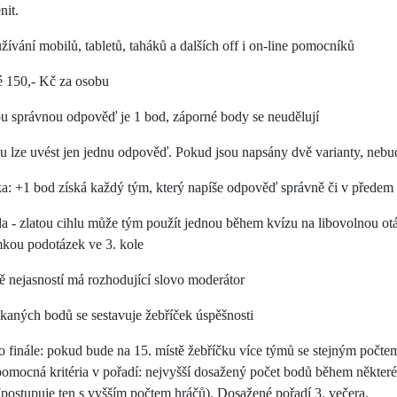
nit.
žívání mobilů, tabletů, taháků a dalších off i on-line pomocníků
é 150,- Kč za osobu
u správnou odpověď je 1 bod, záporné body se neudělují
u lze uvést jen jednu odpověď. Pokud jsou napsány dvě varianty, ne
a: +1 bod získá každý tým, který napíše odpověď správně či v předem 
hla - zlatou cihlu může tým použít jednou během kvízu na libovolnou o
mkou podotázek ve 3. kole
ě nejasností má rozhodující slovo moderátor
skaných bodů se sestavuje žebříček úspěšnosti
o finále: pokud bude na 15. místě žebříčku více týmů se stejným počt
omocná kritéria v pořadí: nejvyšší dosažený počet bodů během někter
(postupuje ten s vyšším počtem hráčů). Dosažené pořadí 3. večera.