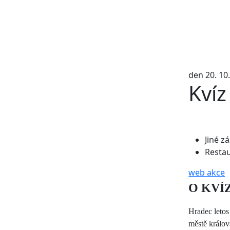
den 20. 10
Kvíz
Jiné zá
Resta
web akce
O KVÍ
Hradec letos
městě králov