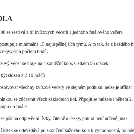
DLA
0 se sestává z tří kvízových večerů a jednoho finálového večera
 postupuje minimálně 15 nejúspěšnějších týmů. A to tak, že z každého h
s nejvyšším počtem bodů.
zový večer se hraje na 4 soutěžní kola, Celkem 56 otázek
být složen z 2-10 hráčů
absolvovat všechny kvízové večery ve stejném podniku, nelze je střídat
ínkou se zúčastnit všech základních kol. Připojit se můžete i během 2. 
stupu do finále
se píší na odpovědní lístky, čitelně a česky, pokud není určené jinak
 lístek se odevzdává po skončení každého kola k vyhodnocení, po ode