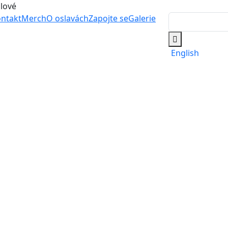
álové
ntakt
Merch
O oslavách
Zapojte se
Galerie
English