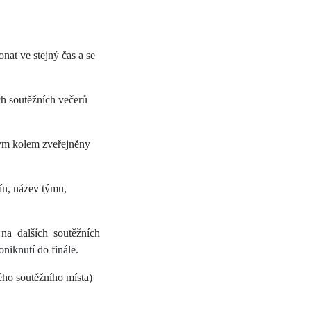
onat ve stejný čas a se
ých soutěžních večerů
dým kolem zveřejněny
ín, název týmu,
na dalších soutěžních
oniknutí do finále.
ého soutěžního místa)