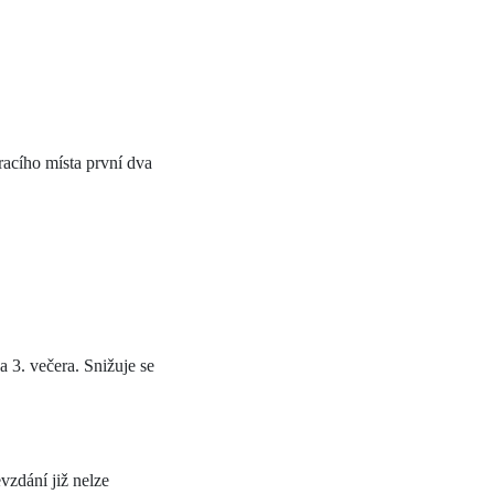
racího místa první dva
a 3. večera. Snižuje se
vzdání již nelze