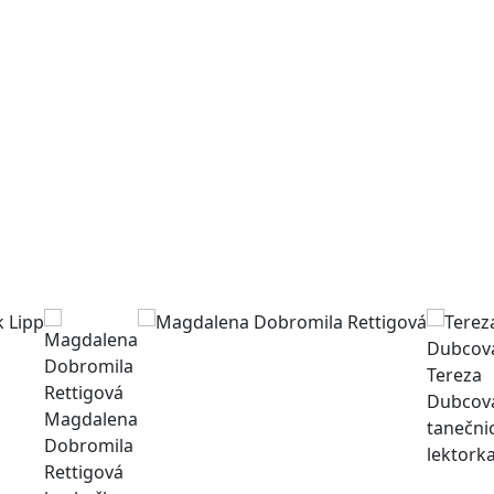
Tereza
Dubcov
Magdalena
tanečni
Dobromila
lektork
Rettigová