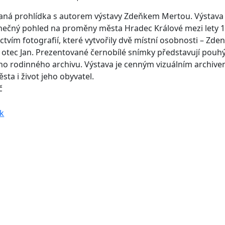
ná prohlídka s autorem výstavy Zdeňkem Mertou. Výstava 
inečný pohled na proměny města Hradec Králové mezi lety 
ctvím fotografií, které vytvořily dvě místní osobnosti – Zde
o otec Jan. Prezentované černobílé snímky představují pouh
ho rodinného archivu. Výstava je cenným vizuálním archiv
ta i život jeho obyvatel.
č