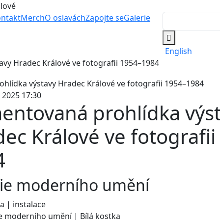
álové
ntakt
Merch
O oslavách
Zapojte se
Galerie
English
vy Hradec Králové ve fotografii 1954–1984
. 2025 17:30
entovaná prohlídka výs
ec Králové ve fotografi
4
rie moderního umění
a | instalace
e moderního umění | Bílá kostka