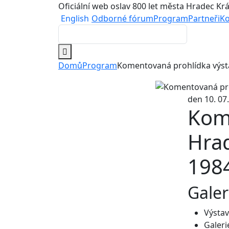
Oficiální web oslav 800 let města Hradec Kr
English
Odborné fórum
Program
Partneři
Ko
Domů
Program
Komentovaná prohlídka výsta
den 10. 07
Kom
Hrad
198
Gale
Výstav
Galeri