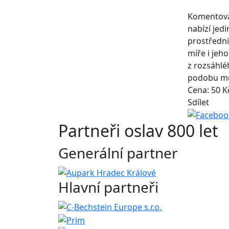
Komentova
nabízí jed
prostředni
míře i jeh
z rozsáhlé
podobu měs
Cena: 50 K
Sdílet
Partneři oslav 800 let
Generální partner
Hlavní partneři