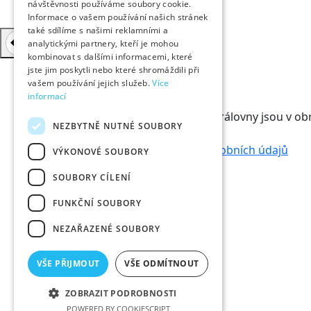
návštěvnosti používáme soubory cookie.
Informace o vašem používání našich stránek
také sdílíme s našimi reklamními a
analytickými partnery, kteří je mohou
kombinovat s dalšími informacemi, které
jste jim poskytli nebo které shromáždili při
vašem používání jejich služeb.
Více
informací
Odběr novinek
Králové a Královny jsou v ob
NEZBYTNĚ NUTNÉ SOUBORY
doručíme na mail.
Informace o zpracování osobních údajů
VÝKONOVÉ SOUBORY
SOUBORY CÍLENÍ
Informace
FUNKČNÍ SOUBORY
info@hk800.cz
T:
+420 734 561 247
NEZAŘAZENÉ SOUBORY
Kancelář oslav
VŠE PŘIJMOUT
VŠE ODMÍTNOUT
Velké náměstí 1/3
500 03 Hradec Králové
ZOBRAZIT PODROBNOSTI
POWERED BY COOKIESCRIPT