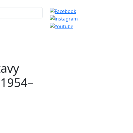
tavy
i 1954–