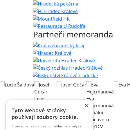
Partneři memoranda
Josef
Eva
×
Gočár
Hejcmanová
Tyto webové stránky
architekt
sociální
používají soubory cookie.
pracovnice
v NZDM
K personalizaci obsahu, reklam a analýze