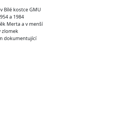
v Bílé kostce GMU
1954 a 1984
něk Merta a v menší
ý zlomek
em dokumentující