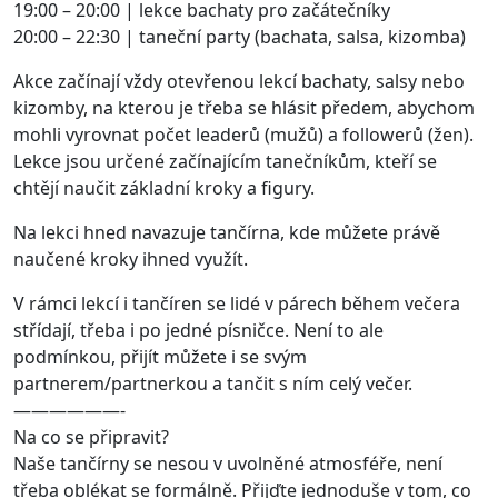
19:00 – 20:00 | lekce bachaty pro začátečníky
20:00 – 22:30 | taneční party (bachata, salsa, kizomba)
Akce začínají vždy otevřenou lekcí bachaty, salsy nebo
kizomby, na kterou je třeba se hlásit předem, abychom
mohli vyrovnat počet leaderů (mužů) a followerů (žen).
Lekce jsou určené začínajícím tanečníkům, kteří se
chtějí naučit základní kroky a figury.
Na lekci hned navazuje tančírna, kde můžete právě
naučené kroky ihned využít.
V rámci lekcí i tančíren se lidé v párech během večera
střídají, třeba i po jedné písničce. Není to ale
podmínkou, přijít můžete i se svým
partnerem/partnerkou a tančit s ním celý večer.
——————-
Na co se připravit?
Naše tančírny se nesou v uvolněné atmosféře, není
třeba oblékat se formálně. Přijďte jednoduše v tom, co