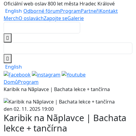
Oficiální web oslav 800 let města Hradec Králové
English
Odborné fórum
Program
Partneři
Kontakt
Merch
O oslavách
Zapojte se
Galerie
English
Domů
Program
Karibik na Nãplavce | Bachata lekce + tančírna
den 02. 11. 2025 19:00
Karibik na Nãplavce | Bachata
lekce + tančírna