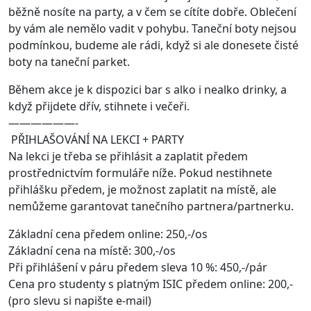
běžně nosíte na party, a v čem se cítíte dobře. Oblečení
by vám ale nemělo vadit v pohybu. Taneční boty nejsou
podmínkou, budeme ale rádi, když si ale donesete čisté
boty na taneční parket.
Během akce je k dispozici bar s alko i nealko drinky, a
když přijdete dřív, stihnete i večeři.
——————-
PŘIHLAŠOVÁNÍ NA LEKCI + PARTY
Na lekci je třeba se přihlásit a zaplatit předem
prostřednictvím formuláře níže. Pokud nestihnete
přihlášku předem, je možnost zaplatit na místě, ale
nemůžeme garantovat tanečního partnera/partnerku.
Základní cena předem online: 250,-/os
Základní cena na místě: 300,-/os
Při přihlášení v páru předem sleva 10 %: 450,-/pár
Cena pro studenty s platným ISIC předem online: 200,-
(pro slevu si napište e-mail)