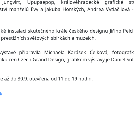
k Jungvirt, Upupaepop, královéhradecké grafické st
ství manželů Evy a Jakuba Horských, Andrea Vytlačilová - i
ké instalaci skutečného krále českého designu Jiřího Pelcl
 prestižních světových sbírkách a muzeích.
výstavě připravila Michaela Karásek Čejková, fotogra
oku cen Czech Grand Design, grafikem výstavy je Daniel Sol
e až do 30.9. otevřena od 11 do 19 hodin.