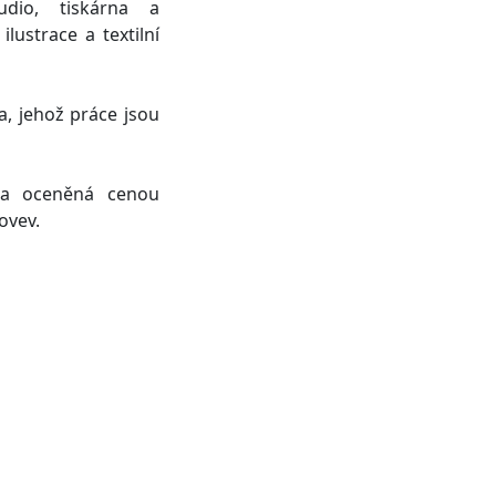
udio, tiskárna a
lustrace a textilní
a, jehož práce jsou
fka oceněná cenou
ovev.