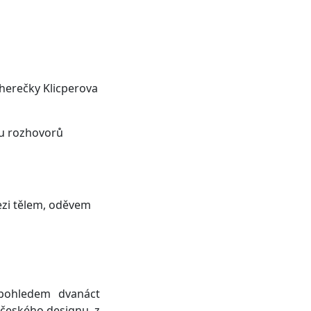
 herečky Klicperova
ou rozhovorů
ezi tělem, oděvem
 pohledem dvanáct
n českého designu, z