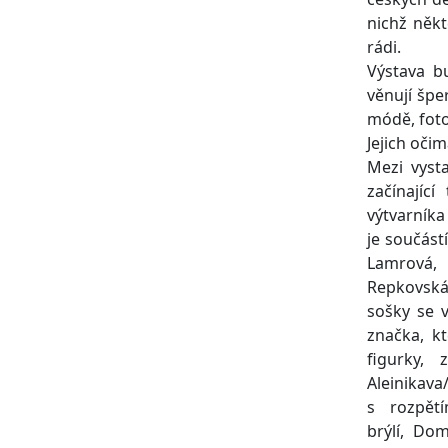
nichž někte
rádi.
Výstava bu
věnují š
módě, fot
Jejich oči
Mezi vystav
začínají
výtvarník
je součást
Lamrová,
Repkovská
sošky se v
značka, k
figurky, 
Aleinikava
s rozpět
brýlí, Dom