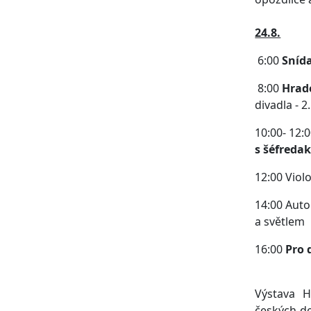
24.8.
6:00
Sníd
8:00
Hrad
divadla - 2
10:00- 12:
s šéfreda
12:00 Viol
14:00 Aut
a světlem
16:00
Pro 
Výstava 
českých d