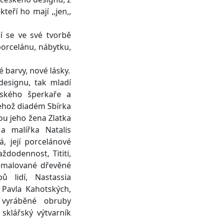
kteří ho mají ,,jen,,
́ se ve své tvorbě
porcelánu, nábytku,
 barvy, nové lásky.
 designu, tak mladí
eského šperkaře a
ehož diadém Sbírka
jsou jeho žena Zlatka
 a malířka Natalis
, její porcelánové
ždodennost, Tititi,
é malované dřevěné
ů lidí, Nastassia
 Pavla Kahotských,
 vyráběné obruby
 sklářský výtvarník