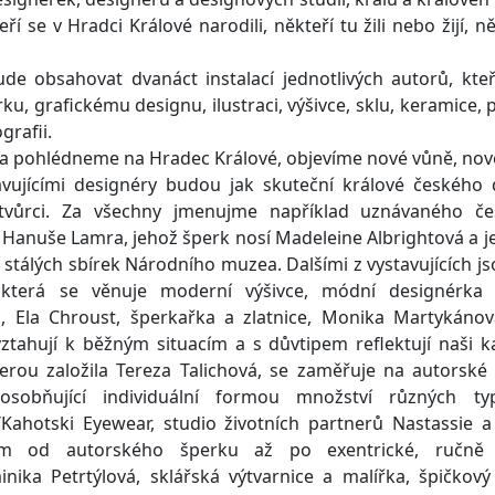
ří se v Hradci Králové narodili, někteří tu žili nebo žijí, ně
de obsahovat dvanáct instalací jednotlivých autorů, kteři
perku, grafickému designu, ilustraci, výšivce, sklu, keramice, 
ografii.
ma pohlédneme na Hradec Králové, objevíme nové vůně, nové
ujícími designéry budou jak skuteční králové českého
cí tvůrci. Za všechny jmenujme například uznávaného č
a Hanuše Lamra, jehož šperk nosí Madeleine Albrightová a j
í stálých sbírek Národního muzea. Dalšími z vystavujících 
 která se věnuje moderní výšivce, módní designérka
, Ela Chroust, šperkařka a zlatnice, Monika Martykánová
ztahují k běžným situacím a s důvtipem reflektují naši ka
terou založila Tereza Talichová, se zaměřuje na autorsk
zosobňující individuální formou množství různých typ
/Kahotski Eyewear, studio životních partnerů Nastassie a
ím od autorského šperku až po exentrické, ručně
inika Petrtýlová, sklářská výtvarnice a malířka, špičkový