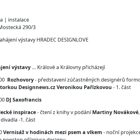
a | instalace
 Mostecká 290/3
ahájení výstavy HRADEC DESIGNLOVE
jení výstavy
… Králové a Královny přicházejí
:00
Rozhovory
- představení zúčastněných designérů form
ktorkou Designnews.cz Veronikou Pařízkovou
- 1. část
:00
DJ Saxofrancis
ecké inspirace
- čtení z knihy v podání
Martiny Novákové
divadla -1. část
0
Vernisáž v hodinách mezi psem a vlkem
- noční projekc
a nonstop příznivce designu