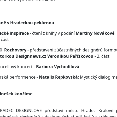
aně s Hradeckou pekárnou
ecké inspirace
- čtení z knihy v podání
Martiny Novákové
,
. část
00
Rozhovory
- představení zúčastněných designérů form
ktorkou Designnews.cz Veronikou Pařízkovou
- 2. část
oncellový koncert -
Barbora Vychodilová
orská performence -
Natalis Repkovská
: Mystický dialog m
dnešek končíme
HRADEC DESIGNLOVE představí město Hradec Králové
esignérek, designérů a designových studií, králů a králove