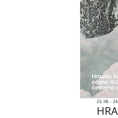
23. 08. - 2
HRA