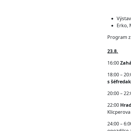
Výstav
Erko,
Program z
23.8.
16:00
Zahá
18:00 – 20
s šéfreda
20:00 – 22
22:00
Hrad
Klicperova 
24:00 – 6:0
opozdilce 