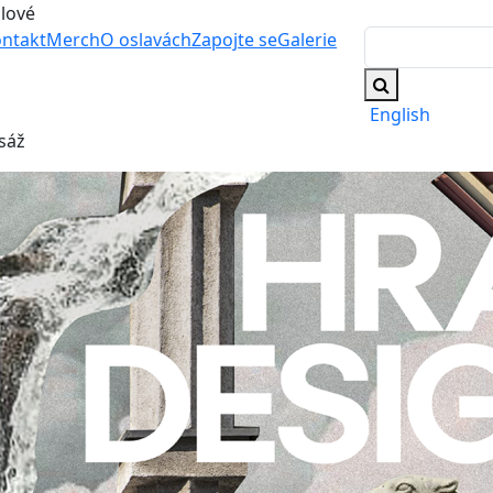
álové
ntakt
Merch
O oslavách
Zapojte se
Galerie
English
sáž