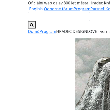
Oficiální web oslav 800 let města Hradec Kr
English
Odborné fórum
Program
Partneři
Ko
Domů
Program
HRADEC DESIGNLOVE - verni