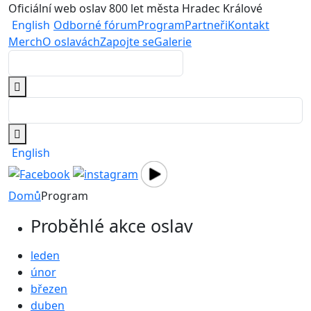
Oficiální web oslav 800 let města Hradec Králové
English
Odborné fórum
Program
Partneři
Kontakt
Merch
O oslavách
Zapojte se
Galerie
English
Domů
Program
Proběhlé akce oslav
leden
únor
březen
duben