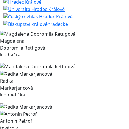
Magdalena
Dobromila Rettigová
kuchařka
Radka
Markarjancová
kosmetička
Antonín Petrof
továrník