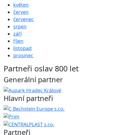
květen
červen
červenec
srpen
září
říjen
listopad
prosinec
Partneři oslav 800 let
Generální partner
Hlavní partneři
Partneři