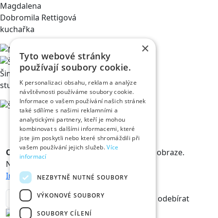
Magdalena
Dobromila Rettigová
kuchařka
×
Tyto webové stránky
používají soubory cookie.
Šimon Chvátil
K personalizaci obsahu, reklam a analýze
student medicíny
návštěvnosti používáme soubory cookie.
Informace o vašem používání našich stránek
také sdílíme s našimi reklamními a
analytickými partnery, kteří je mohou
kombinovat s dalšími informacemi, které
jste jim poskytli nebo které shromáždili při
vašem používání jejich služeb.
Více
Odběr novinek
Králové a Královny jsou v obraze.
informací
Novinky vám rádi doručíme na mail.
Informace o zpracování osobních údajů
NEZBYTNĚ NUTNÉ SOUBORY
VÝKONOVÉ SOUBORY
odebírat
SOUBORY CÍLENÍ