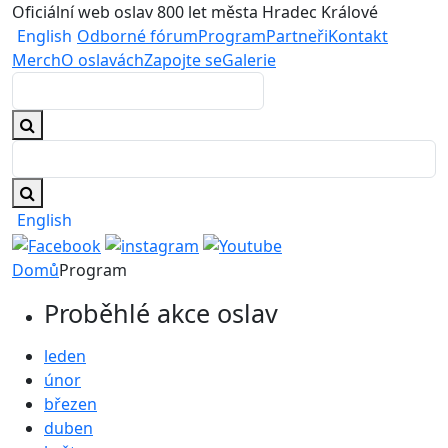
Oficiální web oslav 800 let města Hradec Králové
English
Odborné fórum
Program
Partneři
Kontakt
Merch
O oslavách
Zapojte se
Galerie
English
Domů
Program
Proběhlé akce oslav
leden
únor
březen
duben