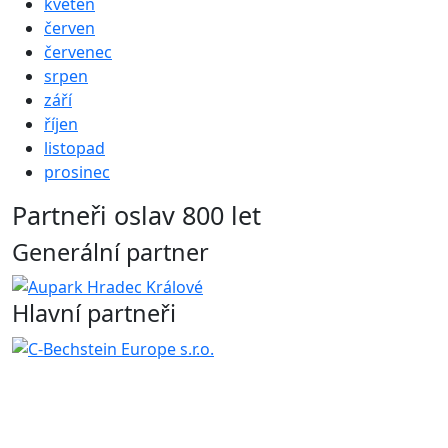
květen
červen
červenec
srpen
září
říjen
listopad
prosinec
Partneři oslav 800 let
Generální partner
Hlavní partneři