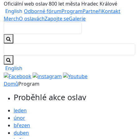
Oficiální web oslav 800 let města Hradec Králové
English
Odborné fórum
Program
Partneři
Kontakt
Merch
O oslavách
Zapojte se
Galerie
English
Domů
Program
Proběhlé akce oslav
leden
únor
březen
duben