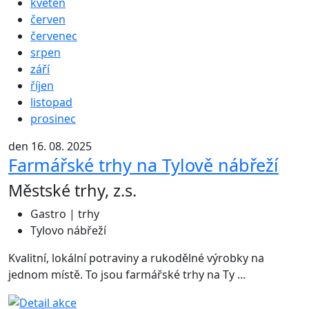
květen
červen
červenec
srpen
září
říjen
listopad
prosinec
den 16. 08. 2025
Farmářské trhy na Tylově nábřeží
Městské trhy, z.s.
Gastro | trhy
Tylovo nábřeží
Kvalitní, lokální potraviny a rukodělné výrobky na
jednom místě. To jsou farmářské trhy na Ty ...