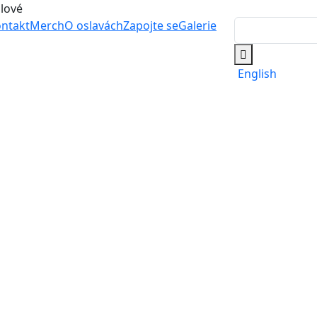
álové
ntakt
Merch
O oslavách
Zapojte se
Galerie
English