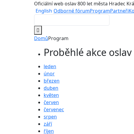
Oficiální web oslav 800 let města Hradec Kr
English
Odborné fórum
Program
Partneři
Ko
Domů
Program
Proběhlé akce oslav
leden
únor
březen
duben
květen
červen
červenec
srpen
září
říjen