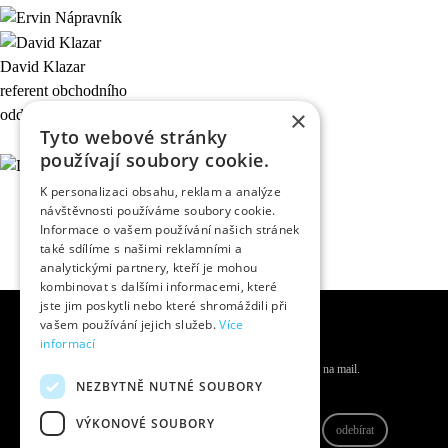
David Klazar
referent obchodního
×
oddělení v divadle
Tyto webové stránky
používají soubory cookie.
K personalizaci obsahu, reklam a analýze
návštěvnosti používáme soubory cookie.
Informace o vašem používání našich stránek
také sdílíme s našimi reklamními a
analytickými partnery, kteří je mohou
kombinovat s dalšími informacemi, které
jste jim poskytli nebo které shromáždili při
vašem používání jejich služeb.
Více
informací
Odběr novinek
Králové a Královny jsou v obraze. Novinky vám rádi doručíme na mail.
NEZBYTNĚ NUTNÉ SOUBORY
Informace o zpracování osobních údajů
VÝKONOVÉ SOUBORY
odebírat