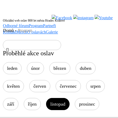
Oficiální web oslav 800 let města Hradec Králové
Odborné fórum
Program
Partneři
Domů
Program
Kontakt
Merch
O oslavách
Galerie
Proběhlé akce oslav
leden
únor
březen
duben
květen
červen
červenec
srpen
září
říjen
listopad
prosinec