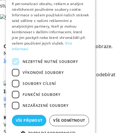
K personalizaci obsahu, reklam a analýze
student medicíny
návštěvnosti používáme soubory cookie.
Informace o vašem používání našich stránek
také sdílíme s našimi reklamními a
analytickými partnery, kteří je mohou
kombinovat s dalšími informacemi, které
jste jim poskytli nebo které shromáždili při
vašem používání jejich služeb.
Více
Odběr novinek
Králové a Královny jsou v obraze.
informací
Novinky vám rádi doručíme na mail.
Informace o zpracování osobních údajů
NEZBYTNĚ NUTNÉ SOUBORY
VÝKONOVÉ SOUBORY
odebírat
SOUBORY CÍLENÍ
Informace
FUNKČNÍ SOUBORY
info@hk800.cz
T:
+420 734 561 247
NEZAŘAZENÉ SOUBORY
Kancelář oslav
VŠE PŘIJMOUT
VŠE ODMÍTNOUT
Velké náměstí 1/3
500 03 Hradec Králové