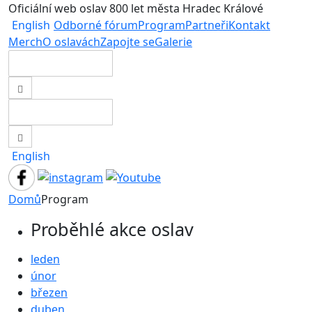
Oficiální web oslav 800 let města Hradec Králové
English
Odborné fórum
Program
Partneři
Kontakt
Merch
O oslavách
Zapojte se
Galerie
English
Domů
Program
Proběhlé akce oslav
leden
únor
březen
duben