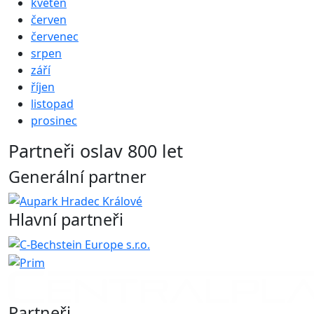
květen
červen
červenec
srpen
září
říjen
listopad
prosinec
Partneři oslav 800 let
Generální partner
Hlavní partneři
Partneři