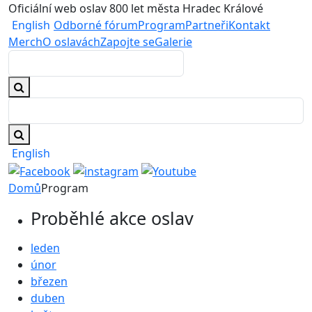
Oficiální web oslav 800 let města Hradec Králové
English
Odborné fórum
Program
Partneři
Kontakt
Merch
O oslavách
Zapojte se
Galerie
English
Domů
Program
Proběhlé akce oslav
leden
únor
březen
duben