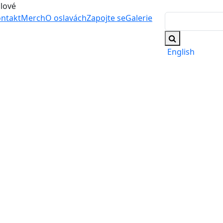
álové
ntakt
Merch
O oslavách
Zapojte se
Galerie
English