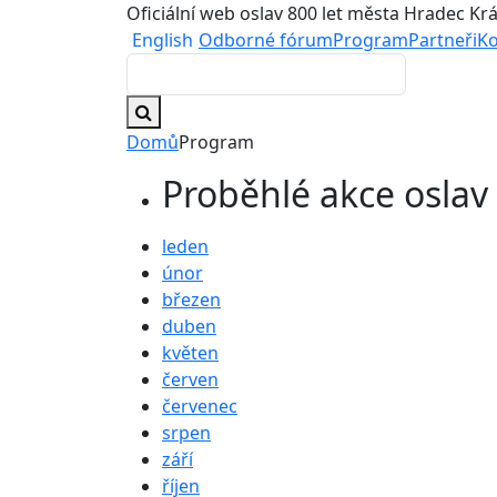
Oficiální web oslav 800 let města Hradec Kr
English
Odborné fórum
Program
Partneři
Ko
Domů
Program
Proběhlé akce oslav
leden
únor
březen
duben
květen
červen
červenec
srpen
září
říjen