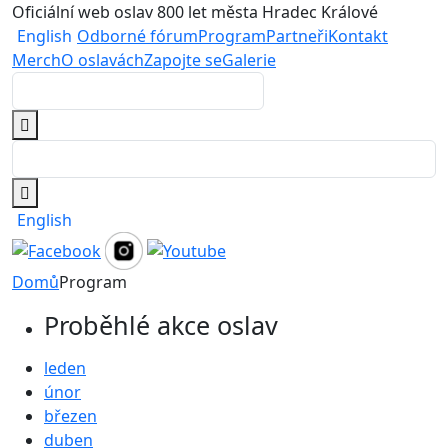
Oficiální web oslav 800 let města Hradec Králové
English
Odborné fórum
Program
Partneři
Kontakt
Merch
O oslavách
Zapojte se
Galerie
English
Domů
Program
Proběhlé akce oslav
leden
únor
březen
duben