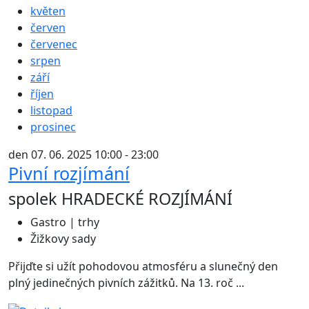
květen
červen
červenec
srpen
září
říjen
listopad
prosinec
den 07. 06. 2025 10:00 - 23:00
Pivní rozjímání
spolek HRADECKÉ ROZJÍMÁNÍ
Gastro | trhy
Žižkovy sady
Přijďte si užít pohodovou atmosféru a slunečný den
plný jedinečných pivních zážitků. Na 13. roč ...