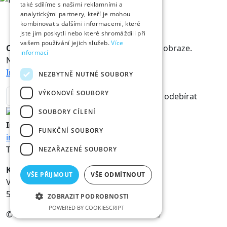
také sdílíme s našimi reklamními a
analytickými partnery, kteří je mohou
kombinovat s dalšími informacemi, které
jste jim poskytli nebo které shromáždili při
vašem používání jejich služeb.
Více
Odběr novinek
Králové a Královny jsou v obraze.
informací
Novinky vám rádi doručíme na mail.
Informace o zpracování osobních údajů
NEZBYTNĚ NUTNÉ SOUBORY
VÝKONOVÉ SOUBORY
odebírat
SOUBORY CÍLENÍ
Informace
FUNKČNÍ SOUBORY
info@hk800.cz
T:
+420 734 561 247
NEZAŘAZENÉ SOUBORY
Kancelář oslav
VŠE PŘIJMOUT
VŠE ODMÍTNOUT
Velké náměstí 1/3
500 03 Hradec Králové
ZOBRAZIT PODROBNOSTI
POWERED BY COOKIESCRIPT
© 2026 Statutární město Hradec Králové